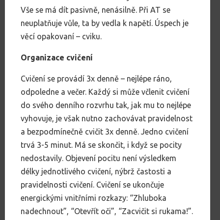
Vše se má dít pasivně, nenásilně. Při AT se
neuplatňuje vůle, ta by vedla k napětí. Úspech je
věcí opakovaní – cviku.
Organizace cvičení
Cvičení se provádí 3x denně – nejlépe ráno,
odpoledne a večer. Každý si může včlenit cvičení
do svého denního rozvrhu tak, jak mu to nejlépe
vyhovuje, je však nutno zachovávat pravidelnost
a bezpodmínečně cvičit 3x denně. Jedno cvičení
trvá 3-5 minut. Má se skončit, i když se pocity
nedostavily. Objevení pocitu není výsledkem
délky jednotlivého cvičení, nýbrž častosti a
pravidelnosti cvičení. Cvičení se ukončuje
energickými vnitřními rozkazy: “Zhluboka
nadechnout”, “Otevřít oči”, “Zacvičit si rukama!”.