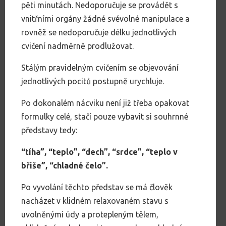
pěti minutách. Nedoporučuje se provádět s
vnitřními orgány žádné svévolné manipulace a
rovněž se nedoporučuje délku jednotlivých
cvičení nadměrně prodlužovat.
Stálým pravidelným cvičením se objevování
jednotlivých pocitů postupně urychluje.
Po dokonalém nácviku není již třeba opakovat
formulky celé, stačí pouze vybavit si souhrnné
představy tedy:
“tíha”, “teplo”, “dech”, “srdce”, “teplo v
břiše”, “chladné čelo”.
Po vyvolání těchto představ se má člověk
nacházet v klidném relaxovaném stavu s
uvolněnými údy a protepleným tělem,