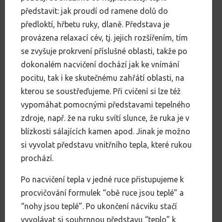
představit: jak proudí od ramene dolů do
předloktí, hřbetu ruky, dlaně. Představa je
provázena relaxací cév, tj. jejich rozšířením, tím
se zvyšuje prokrvení příslušné oblasti, takže po
dokonalém nacvičení dochází jak ke vnímání
pocitu, tak i ke skutečnému zahřátí oblasti, na
kterou se soustřeďujeme. Při cvičení si lze též
vypomáhat pomocnými představami tepelného
zdroje, např. že na ruku svítí slunce, že ruka je v
blízkosti sálajících kamen apod. Jinak je možno
si vyvolat představu vnitřního tepla, které rukou
prochází.
Po nacvičení tepla v jedné ruce přistupujeme k
procvičování formulek “obě ruce jsou teplé” a
“nohy jsou teplé”. Po ukončení nácviku stačí
vyvolávat si souhrnnou představu “teplo” k