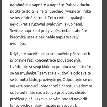
natáhněte a napněte a napněte. Pak si v duchu
počítejte do tří a na tři všechno “vypněte”, ruka
se bezvládně zhroutí. Toto cvičení opakujte
několikrát s různými svalovými skupinami.
Sevřete například prsty v pěst nebo stáhněte
křečovitě ústa a pak náhle napjaté svaly
uvolněte.
Když jste nacvičili relaxaci, můžete přistoupit k
přípravné fázi koncentrace (soustředění).
Uvědomte si svoji klidnou polohu a soustřeďte
se na myšlenku “jsem zcela klidný”. Poddávejte
se tomuto klidu, prožívejte jej. Odpoutejte se od
veškeré budoucí i předchozí činnosti, uvědomte
si, že teď máte čas a to, co prožíváte, chcete
prožívat plně. Jakmile se vám podaří navodit
tento výchozí stav, můžete přistoupit k