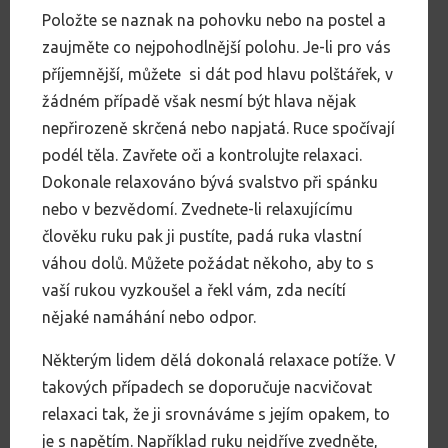
Položte se naznak na pohovku nebo na postel a
zaujměte co nejpohodlnější polohu. Je-li pro vás
příjemnější, můžete si dát pod hlavu polštářek, v
žádném případě však nesmí být hlava nějak
nepřirozeně skrčená nebo napjatá. Ruce spočívají
podél těla. Zavřete oči a kontrolujte relaxaci.
Dokonale relaxováno bývá svalstvo při spánku
nebo v bezvědomí. Zvednete-li relaxujícímu
člověku ruku pak ji pustíte, padá ruka vlastní
váhou dolů. Můžete požádat někoho, aby to s
vaší rukou vyzkoušel a řekl vám, zda necítí
nějaké namáhání nebo odpor.
Některým lidem dělá dokonalá relaxace potíže. V
takových případech se doporučuje nacvičovat
relaxaci tak, že ji srovnáváme s jejím opakem, to
je s napětím. Například ruku nejdříve zvedněte,