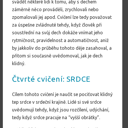
svádět některé lidi k tomu, aby s dechem
záměrně něco prováděli, zrychlovali nebo
zpomalovali jej apod. Cvičení lze tedy považovat
za úspešne zvládnuté tehdy, když člověk při
soustřední na svůj dech dokáže vnímat jeho
rytmičnost, pravidelnost a automatičnost, aniž
by jakkoliv do průběhu tohoto děje zasahoval, a
přitom si současně uvědomoval, jak je dech
klidný.
Čtvrté cvičení: SRDCE
Cílem tohoto cvičení je naučit se pociťovat klidný
tep srdce v srdeční krajině. Lidé si své srdce
uvědomují tehdy, když jsou rozčílení, udýchání,
tedy když srdce pracuje na “vyšší obrátky”.