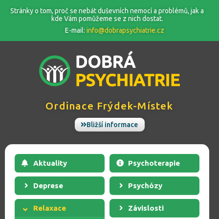
Stránky o tom, proč se nebát duševních nemocí a problémů, jak a
kde Vám pomůžeme se z nich dostat.
E-mail:
info@dobrapsychiatrie.cz
Ordinace
Frýdek-Místek
Bližší informace
Aktuality
Psychoterapie
Deprese
Psychózy
Relaxace
Závislosti