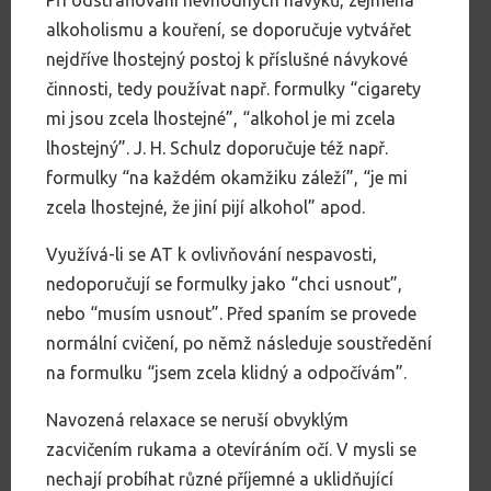
Při odstraňování nevhodných návyků, zejména
alkoholismu a kouření, se doporučuje vytvářet
nejdříve lhostejný postoj k příslušné návykové
činnosti, tedy používat např. formulky “cigarety
mi jsou zcela lhostejné”, “alkohol je mi zcela
lhostejný”. J. H. Schulz doporučuje též např.
formulky “na každém okamžiku záleží”, “je mi
zcela lhostejné, že jiní pijí alkohol” apod.
Využívá-li se AT k ovlivňování nespavosti,
nedoporučují se formulky jako “chci usnout”,
nebo “musím usnout”. Před spaním se provede
normální cvičení, po němž následuje soustředění
na formulku “jsem zcela klidný a odpočívám”.
Navozená relaxace se neruší obvyklým
zacvičením rukama a otevíráním očí. V mysli se
nechají probíhat různé příjemné a uklidňující