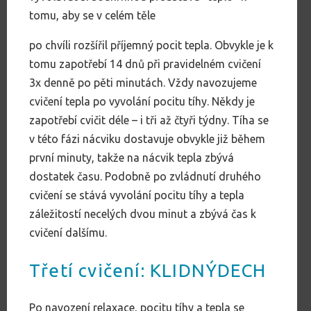
tomu, aby se v celém těle
po chvíli rozšířil příjemný pocit tepla. Obvykle je k
tomu zapotřebí 14 dnů při pravidelném cvičení
3x denně po pěti minutách. Vždy navozujeme
cvičení tepla po vyvolání pocitu tíhy. Někdy je
zapotřebí cvičit déle – i tři až čtyři týdny. Tíha se
v této fázi nácviku dostavuje obvykle již během
první minuty, takže na nácvik tepla zbývá
dostatek času. Podobně po zvládnutí druhého
cvičení se stává vyvolání pocitu tíhy a tepla
záležitostí necelých dvou minut a zbývá čas k
cvičení dalšímu.
Třetí cvičení: KLIDNÝDECH
Po navození relaxace, pocitu tíhy a tepla se