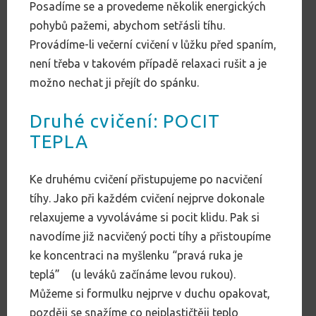
Posadíme se a provedeme několik energických
pohybů pažemi, abychom setřásli tíhu.
Provádíme-li večerní cvičení v lůžku před spaním,
není třeba v takovém případě relaxaci rušit a je
možno nechat ji přejít do spánku.
Druhé cvičení: POCIT
TEPLA
Ke druhému cvičení přistupujeme po nacvičení
tíhy. Jako při každém cvičení nejprve dokonale
relaxujeme a vyvoláváme si pocit klidu. Pak si
navodíme již nacvičený pocti tíhy a přistoupíme
ke koncentraci na myšlenku “pravá ruka je
teplá” (u leváků začínáme levou rukou).
Můžeme si formulku nejprve v duchu opakovat,
později se snažíme co nejplastičtěji teplo