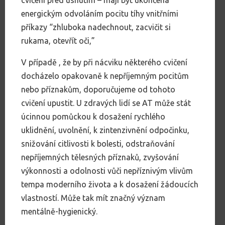
cvičení před usnutím – mají být ukončena
energickým odvoláním pocitu tíhy vnitřními
příkazy “zhluboka nadechnout, zacvičit si
rukama, otevřít oči,”
V případě , že by při nácviku některého cvičení
docházelo opakovaně k nepříjemným pocitům
nebo příznakům, doporučujeme od tohoto
cvičení upustit. U zdravých lidí se AT může stát
úcinnou pomůckou k dosažení rychlého
uklidnění, uvolnění, k zintenzivnění odpočinku,
snižování citlivosti k bolesti, odstraňování
nepříjemných tělesných příznaků, zvyšování
výkonnosti a odolnosti vůči nepříznivým vlivům
tempa moderního života a k dosažení žádoucích
vlastností. Může tak mít značný význam
mentálně-hygienický.