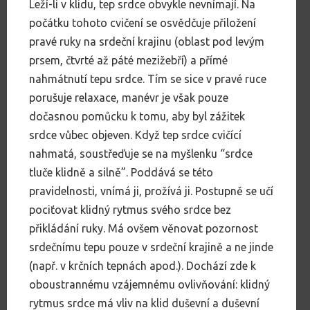
Leží-li v klidu, tep srdce obvykle nevnímají. Na
počátku tohoto cvičení se osvědčuje přiložení
pravé ruky na srdeční krajinu (oblast pod levým
prsem, čtvrté až páté mezižebří) a přímé
nahmátnutí tepu srdce. Tím se sice v pravé ruce
porušuje relaxace, manévr je však pouze
dočasnou pomůcku k tomu, aby byl zážitek
srdce vůbec objeven. Když tep srdce cvičící
nahmatá, soustřeďuje se na myšlenku “srdce
tluče klidně a silně”. Poddává se této
pravidelnosti, vnímá ji, prožívá ji. Postupně se učí
pociťovat klidný rytmus svého srdce bez
přikládání ruky. Má ovšem věnovat pozornost
srdečnímu tepu pouze v srdeční krajině a ne jinde
(např. v krčních tepnách apod.). Dochází zde k
oboustrannému vzájemnému ovlivňování: klidný
rytmus srdce má vliv na klid duševní a duševní