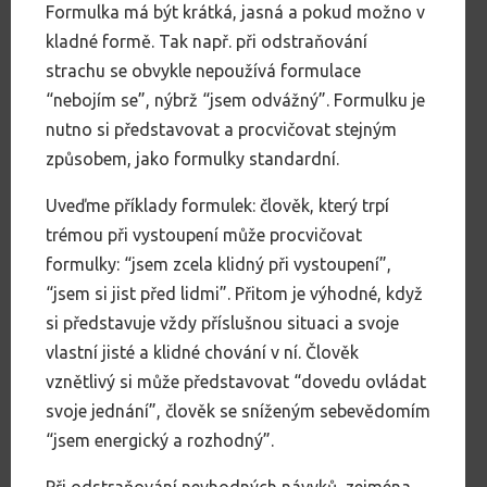
Formulka má být krátká, jasná a pokud možno v
kladné formě. Tak např. při odstraňování
strachu se obvykle nepoužívá formulace
“nebojím se”, nýbrž “jsem odvážný”. Formulku je
nutno si představovat a procvičovat stejným
způsobem, jako formulky standardní.
Uveďme příklady formulek: člověk, který trpí
trémou při vystoupení může procvičovat
formulky: “jsem zcela klidný při vystoupení”,
“jsem si jist před lidmi”. Přitom je výhodné, když
si představuje vždy příslušnou situaci a svoje
vlastní jisté a klidné chování v ní. Člověk
vznětlivý si může představovat “dovedu ovládat
svoje jednání”, člověk se sníženým sebevědomím
“jsem energický a rozhodný”.