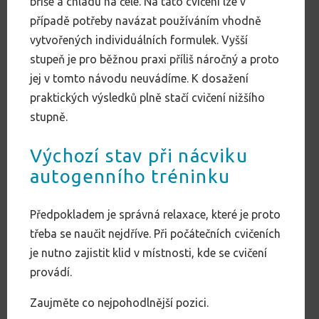
břiše a chladu na čele. Na tato cvičení lze v
případě potřeby navázat používáním vhodně
vytvořených individuálních formulek. Vyšší
stupeň je pro běžnou praxi příliš náročný a proto
jej v tomto návodu neuvádíme. K dosažení
praktických výsledků plně stačí cvičení nižšího
stupně.
Výchozí stav při nácviku
autogenního tréninku
Předpokladem je správná relaxace, které je proto
třeba se naučit nejdříve. Při počátečních cvičeních
je nutno zajistit klid v místnosti, kde se cvičení
provádí.
Zaujměte co nejpohodlnější pozici.