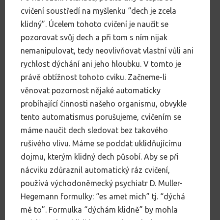
cvičení soustředí na myšlenku “dech je zcela
klidný”. Úcelem tohoto cvičení je naučit se
pozorovat svůj dech a při tom s ním nijak
nemanipulovat, tedy neovlivňovat vlastní vůli ani
rychlost dýchání ani jeho hloubku. V tomto je
právě obtížnost tohoto cviku. Začneme-li
věnovat pozornost nějaké automaticky
probíhající činnosti našeho organismu, obvykle
tento automatismus porušujeme, cvičením se
máme naučit dech sledovat bez takového
rušivého vlivu. Máme se poddat uklidňujícímu
dojmu, kterým klidný dech působí. Aby se při
nácviku zdůraznil automatický ráz cvičení,
používá východoněmecký psychiatr D. Muller-
Hegemann formulky: “es amet mich” tj. “dýchá
mě to”. Formulka “dýchám klidně” by mohla