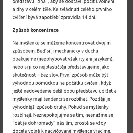
představu “tíha”, aby se dostavil pocit uvolnění
a tíhy v celém těle. Ke zvládnutí celého prvního
cvičení bývá zapotřebí zpravidla 14 dní.
Způsob koncentrace
Na myšlenku se můžeme koncentrovat dvojím
způsobem. Buď si ji mechanicky v duchu
opakujeme (nepohybovat však rty ani jazykem),
nebo si ji co nejplastičtěji představujeme jako
skutečnost – bez slov. První způsob může být
výhodnou pomůckou na počátku cvičení, když
ještě nedovedeme delší dobu představu udržet a
myšlenky mají tendenci se rozbíhat. Později je
výhodnější způsob druhý. Pokud se myšlenky
rozbíhají. Neznepokojujme se tím, nesnažme se
“dát je dohromady” násilím, prostě se vždy
docela volně k nacvičované myšlence vracíme.