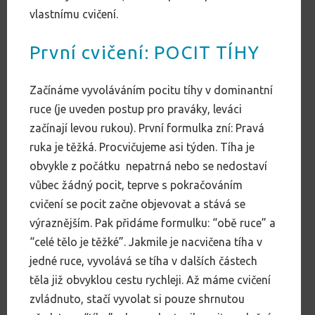
vlastnímu cvičení.
První cvičení: POCIT TÍHY
Začínáme vyvoláváním pocitu tíhy v dominantní
ruce (je uveden postup pro praváky, leváci
začínají levou rukou). První formulka zní: Pravá
ruka je těžká. Procvičujeme asi týden. Tíha je
obvykle z počátku nepatrná nebo se nedostaví
vůbec žádný pocit, teprve s pokračováním
cvičení se pocit začne objevovat a stává se
výraznějším. Pak přidáme formulku: “obě ruce” a
“celé tělo je těžké”. Jakmile je nacvičena tíha v
jedné ruce, vyvolává se tíha v dalších částech
těla již obvyklou cestu rychleji. Až máme cvičení
zvládnuto, stačí vyvolat si pouze shrnutou