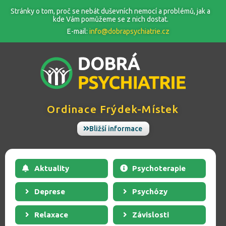
Stránky o tom, proč se nebát duševních nemocí a problémů, jak a
kde Vám pomůžeme se z nich dostat.
E-mail:
info@dobrapsychiatrie.cz
Ordinace
Frýdek-Místek
Bližší informace
Aktuality
Psychoterapie
Deprese
Psychózy
Relaxace
Závislosti